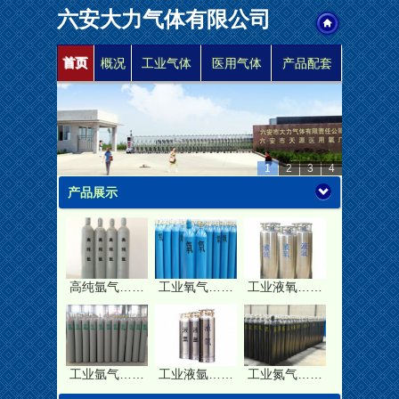
六安大力气体有限公司
首页
概况
工业气体
医用气体
产品配套
1
2
3
4
产品展示
高纯氩气……
工业氧气……
工业液氧……
工业氩气……
工业液氩……
工业氮气……