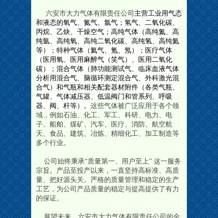
六安市大力气体有限责任公司
主营
工业用气态
和液态的氧气、氮气、氩气；氢气、二氧化碳、
丙烷、乙炔、干燥空气；高纯气体（高纯氮、高
纯氩、高纯氧、高纯二氧化碳、高纯氢、高纯氦
等）；特种气体（氦气、氪、
氖）；医疗气体
（医用氧、医用麻醉气（笑气）、医用二氧化
碳）；混合气体（肺功能测试气、临床血液气体
分析用混合气、脑循环测定混合气、外科激光混
合气）和
气瓶和相关配套器材附件（各类气瓶、
气罐、气体减压器、低温阀门和管系列、呼吸
器、阀、杆等）。
这些气体被广泛应用于各个领
域，例如石油、化工、军工、科研、电力、电
子、船舶、煤矿、汽车、医疗、消防、航空航
天、食品、建筑、冶炼、精细化工、加工制造等
多个行业。
公司始终秉承“质量第一、用户至上” 这一服务
宗旨。产品至投产以来，一直坚持高标准、高质
量、把好源头关。严格的质量管理和稳定的生产
工艺，为公司产品质量的稳定与提高提供了有力
的保证。
展望未来，六安市大力气体有限责任公司的全