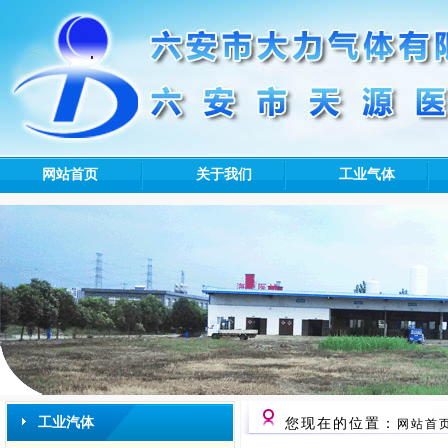
网站首页
关于我们
工业气体
工业汽体
您现在的位置：
网站首